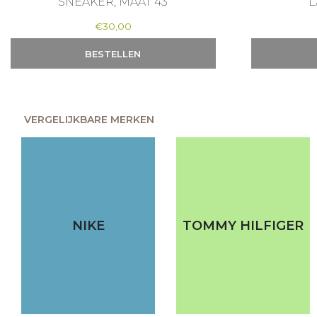
SNEAKER, MAAT 43
L
€
30,00
BESTELLEN
VERGELIJKBARE MERKEN
NIKE
TOMMY HILFIGER