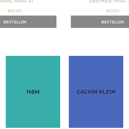
AARS, MAAT 41
SNEAKER, MAAT 3
€
10,00
€
12,50
BESTELLEN
BESTELLEN
H&M
CALVIN KLEIN