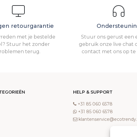
gen retourgarantie
Ondersteuni
vreden met je bestelde
Stuur ons gerust een e
el? Stuur het zonder
gebruik onze live chat 
roblemen terug.
contact met ons op t
TEGORIEËN
HELP & SUPPORT
‎+31 85 060 6578
‎+31 85 060 6578
klantenservice@ecotrend