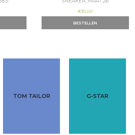
8,5
SNEAKER, MAAT 26
€
35,00
BESTELLEN
TOM TAILOR
G-STAR