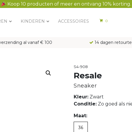
Koop 10 producten of meer en ontvang 10% korting.
REN
KINDEREN
ACCESSOIRES
0
verzending al vanaf € 100
14 dagen retourte
S4-908
Resale
Sneaker
Kleur:
Zwart
Conditie:
Zo goed als n
Maat:
36