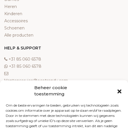
Heren
Kinderen
Accessoires
Schoenen
Alle producten
HELP & SUPPORT
‎+31 85 060 6578
‎+31 85 060 6578
klantenservice@ecotrendy.com
Beheer cookie
OVER ONS
toestemming
Meest gestelde vragen
Om de beste ervaringen te bieden, gebruiken wij technologieën zoals
cookies om informatie over je apparaat op te slaan en/of te raadplegen.
Contact
Door in te stemmen met deze technologieën kunnen wij gegevens
Algemene voorwaarden
zoals surfgedrag of unieke ID's op deze site verwerken. Als je geen
Retourneren
toestemming geeft of uw toestemming intrekt, kan dit een nadelige