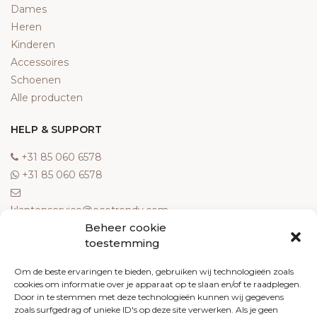
Dames
Heren
Kinderen
Accessoires
Schoenen
Alle producten
HELP & SUPPORT
‎+31 85 060 6578
‎+31 85 060 6578
klantenservice@ecotrendy.com
Beheer cookie
OVER ONS
toestemming
Meest gestelde vragen
Om de beste ervaringen te bieden, gebruiken wij technologieën zoals
cookies om informatie over je apparaat op te slaan en/of te raadplegen.
Contact
Door in te stemmen met deze technologieën kunnen wij gegevens
Algemene voorwaarden
zoals surfgedrag of unieke ID's op deze site verwerken. Als je geen