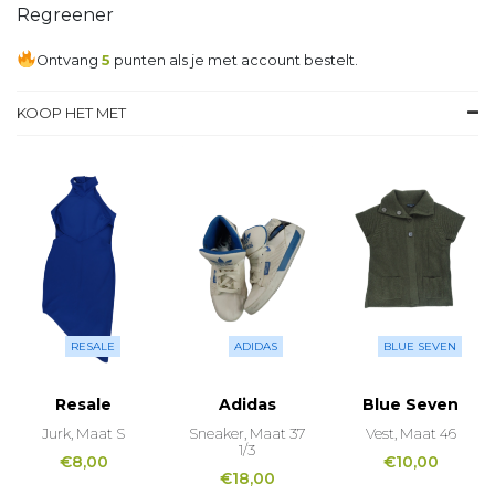
Regreener
Ontvang
5
punten als je met account bestelt.
KOOP HET MET
RESALE
ADIDAS
BLUE SEVEN
Resale
Adidas
Blue Seven
Jurk, Maat S
Sneaker, Maat 37
Vest, Maat 46
1/3
€
8,00
€
10,00
€
18,00