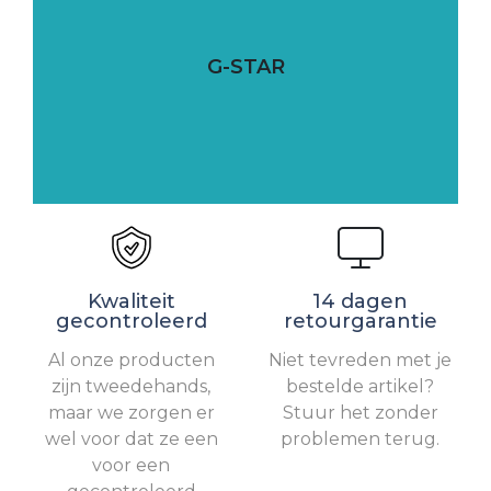
G-STAR
Kwaliteit
14 dagen
gecontroleerd
retourgarantie
Al onze producten
Niet tevreden met je
zijn tweedehands,
bestelde artikel?
maar we zorgen er
Stuur het zonder
wel voor dat ze een
problemen terug.
voor een