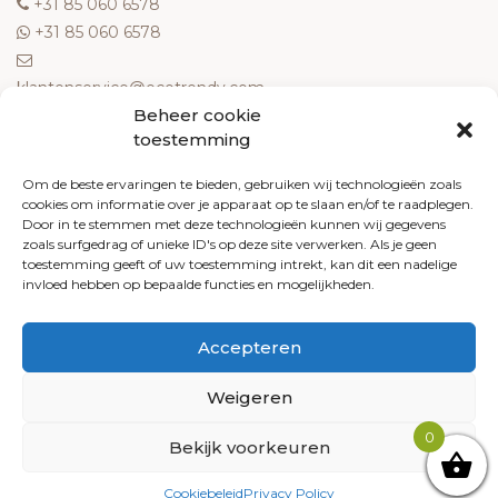
‎+31 85 060 6578
‎+31 85 060 6578
klantenservice@ecotrendy.com
Beheer cookie
OVER ONS
toestemming
Meest gestelde vragen
Om de beste ervaringen te bieden, gebruiken wij technologieën zoals
cookies om informatie over je apparaat op te slaan en/of te raadplegen.
Contact
Door in te stemmen met deze technologieën kunnen wij gegevens
Algemene voorwaarden
zoals surfgedrag of unieke ID's op deze site verwerken. Als je geen
Retourneren
toestemming geeft of uw toestemming intrekt, kan dit een nadelige
invloed hebben op bepaalde functies en mogelijkheden.
Klachten
Privacy policy
Accepteren
Cookiebeleid
Weigeren
0
Bekijk voorkeuren
© 2026 Ecotrendy.com - Alle rechten voorbehouden
Arkdesign.nl
Cookiebeleid
Privacy Policy