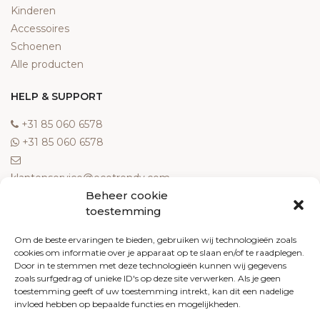
Kinderen
Accessoires
Schoenen
Alle producten
HELP & SUPPORT
‎+31 85 060 6578
‎+31 85 060 6578
klantenservice@ecotrendy.com
Beheer cookie
OVER ONS
toestemming
Meest gestelde vragen
Om de beste ervaringen te bieden, gebruiken wij technologieën zoals
cookies om informatie over je apparaat op te slaan en/of te raadplegen.
Contact
Door in te stemmen met deze technologieën kunnen wij gegevens
Algemene voorwaarden
zoals surfgedrag of unieke ID's op deze site verwerken. Als je geen
Retourneren
toestemming geeft of uw toestemming intrekt, kan dit een nadelige
invloed hebben op bepaalde functies en mogelijkheden.
Klachten