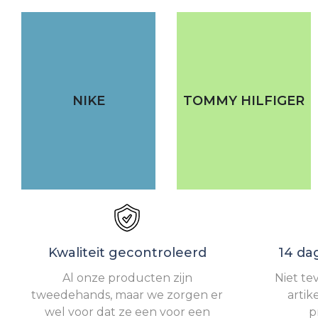
NIKE
TOMMY HILFIGER
Kwaliteit gecontroleerd
14 da
Al onze producten zijn
Niet te
tweedehands, maar we zorgen er
artik
wel voor dat ze een voor een
p