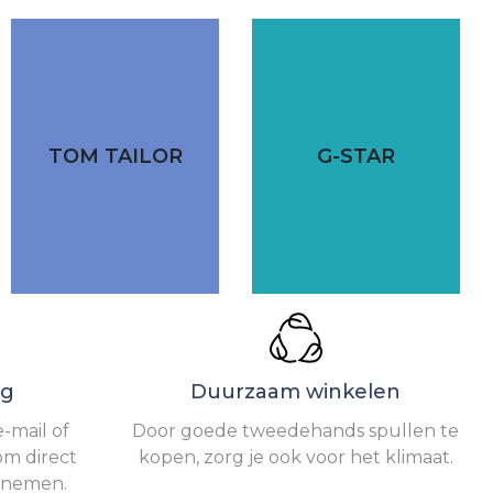
TOM TAILOR
G-STAR
ng
Duurzaam winkelen
-mail of
Door goede tweedehands spullen te
om direct
kopen, zorg je ook voor het klimaat.
e nemen.