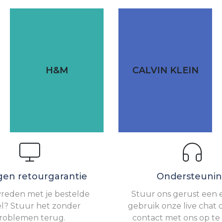
H&M
CALVIN KLEIN
gen retourgarantie
Ondersteuni
vreden met je bestelde
Stuur ons gerust een e
el? Stuur het zonder
gebruik onze live chat 
roblemen terug.
contact met ons op t