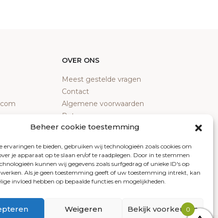
OVER ONS
Meest gestelde vragen
Contact
y.com
Algemene voorwaarden
Retourneren
Beheer cookie toestemming
Klachten
Privacy policy
 ervaringen te bieden, gebruiken wij technologieën zoals cookies om
Cookiebeleid
over je apparaat op te slaan en/of te raadplegen. Door in te stemmen
chnologieën kunnen wij gegevens zoals surfgedrag of unieke ID's op
erwerken. Als je geen toestemming geeft of uw toestemming intrekt, kan
elige invloed hebben op bepaalde functies en mogelijkheden.
epteren
Weigeren
Bekijk voorkeuren
0