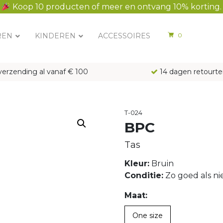
Koop 10 producten of meer en ontvang 10% korting.
REN
KINDEREN
ACCESSOIRES
0
verzending al vanaf € 100
14 dagen retourte
T-024
BPC
Tas
Kleur:
Bruin
Conditie:
Zo goed als n
Maat:
One size