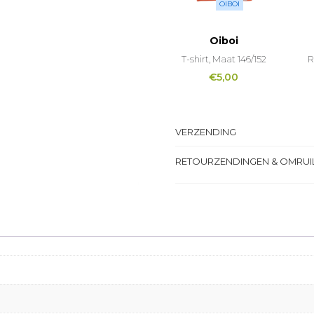
OIBOI
Oiboi
T-shirt, Maat 146/152
R
€
5,00
VERZENDING
RETOURZENDINGEN & OMRUI