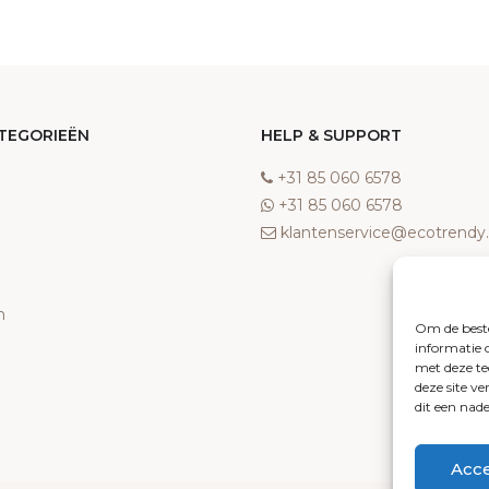
TEGORIEËN
HELP & SUPPORT
‎+31 85 060 6578
‎+31 85 060 6578
klantenservice@ecotrend
n
Om de beste
informatie 
met deze te
deze site v
dit een nad
Acc