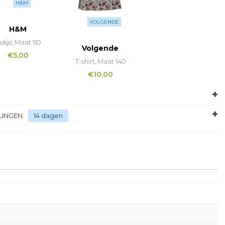
H&M
VOLGENDE
H&M
okje, Maat 110
Volgende
€
5,00
T-shirt, Maat 140
€
10,00
LINGEN
14 dagen