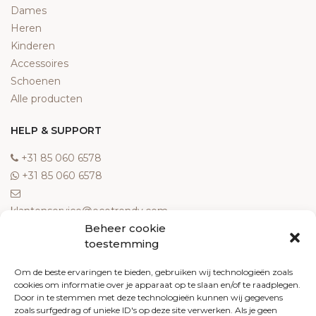
Dames
Heren
Kinderen
Accessoires
Schoenen
Alle producten
HELP & SUPPORT
‎+31 85 060 6578
‎+31 85 060 6578
klantenservice@ecotrendy.com
Beheer cookie
OVER ONS
toestemming
Meest gestelde vragen
Om de beste ervaringen te bieden, gebruiken wij technologieën zoals
cookies om informatie over je apparaat op te slaan en/of te raadplegen.
Contact
Door in te stemmen met deze technologieën kunnen wij gegevens
Algemene voorwaarden
zoals surfgedrag of unieke ID's op deze site verwerken. Als je geen