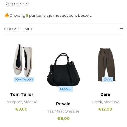
Regreener
Ontvang
5
punten als je met account bestelt.
KOOP HET MET
TOM TAILOR
ZARA
RESALE
Tom Tailor
Zara
Instapper, Maat 41
Broek, Maat 152
Resale
€
9,00
€
12,00
Tas, Maat One size
€
8,00