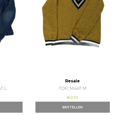
Resale
T L
TOP, MAAT M
€
12,50
BESTELLEN