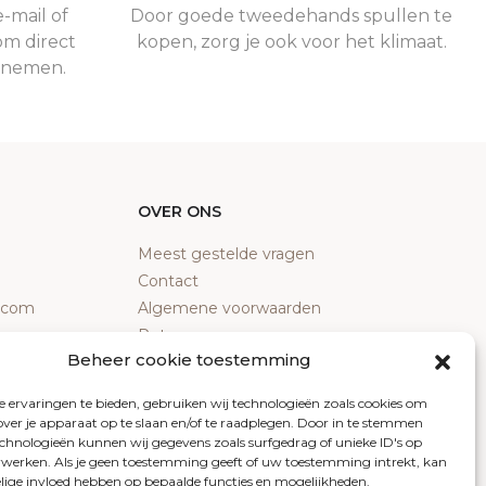
-mail of
Door goede tweedehands spullen te
om direct
kopen, zorg je ook voor het klimaat.
e nemen.
OVER ONS
Meest gestelde vragen
Contact
y.com
Algemene voorwaarden
Retourneren
Beheer cookie toestemming
Klachten
Privacy policy
 ervaringen te bieden, gebruiken wij technologieën zoals cookies om
Cookiebeleid
over je apparaat op te slaan en/of te raadplegen. Door in te stemmen
chnologieën kunnen wij gegevens zoals surfgedrag of unieke ID's op
erwerken. Als je geen toestemming geeft of uw toestemming intrekt, kan
elige invloed hebben op bepaalde functies en mogelijkheden.