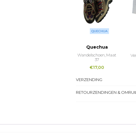
QUECHUA
Quechua
Wandelschoen, Maat
Ves
37
€
17,00
VERZENDING
RETOURZENDINGEN & OMRUI