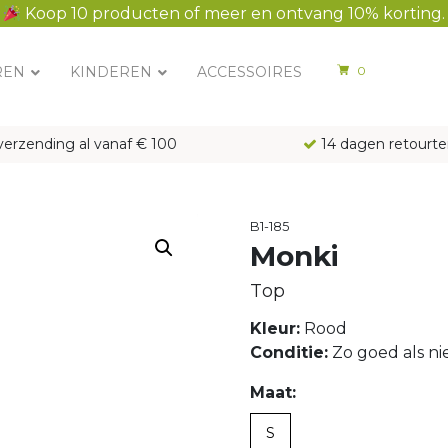
Koop 10 producten of meer en ontvang 10% korting.
REN
KINDEREN
ACCESSOIRES
0
verzending al vanaf € 100
14 dagen retourte
B1-185
Monki
Top
Kleur:
Rood
Conditie:
Zo goed als n
Maat:
S