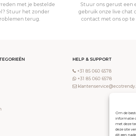
vreden met je bestelde
Stuur ons gerust een e
el? Stuur het zonder
gebruik onze live chat 
roblemen terug.
contact met ons op t
TEGORIEËN
HELP & SUPPORT
‎+31 85 060 6578
‎+31 85 060 6578
klantenservice@ecotrend
n
Om de beste
informatie 
met deze te
deze site v
dit een nad