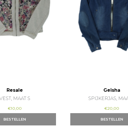
Resale
Geisha
VEST, MAAT S
SPIJKERJAS, MAA
€
10,00
€
20,00
BESTELLEN
BESTELLEN