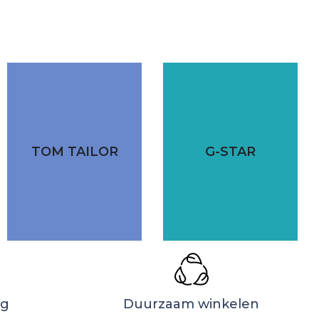
TOM TAILOR
G-STAR
ng
Duurzaam winkelen