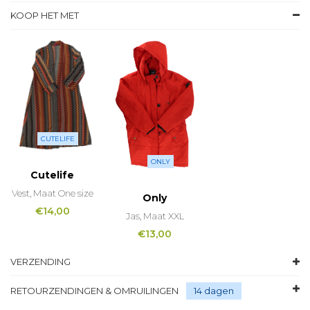
KOOP HET MET
CUTELIFE
ONLY
Cutelife
Vest, Maat One size
Only
€
14,00
Jas, Maat XXL
€
13,00
VERZENDING
RETOURZENDINGEN & OMRUILINGEN
14 dagen