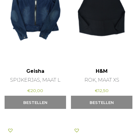
Geisha
H&M
SPIJKERJAS, MAAT L
ROK, MAAT XS
€
20,00
€
12,50
BESTELLEN
BESTELLEN