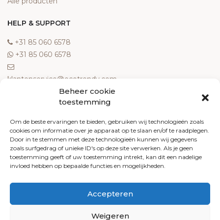
Alle producten
HELP & SUPPORT
‎+31 85 060 6578
‎+31 85 060 6578
klantenservice@ecotrendy.com
Beheer cookie
OVER ONS
toestemming
Meest gestelde vragen
Om de beste ervaringen te bieden, gebruiken wij technologieën zoals
cookies om informatie over je apparaat op te slaan en/of te raadplegen.
Contact
Door in te stemmen met deze technologieën kunnen wij gegevens
Algemene voorwaarden
zoals surfgedrag of unieke ID's op deze site verwerken. Als je geen
Retourneren
toestemming geeft of uw toestemming intrekt, kan dit een nadelige
invloed hebben op bepaalde functies en mogelijkheden.
Klachten
Privacy policy
Accepteren
Cookiebeleid
Weigeren