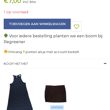
€
7,00
incl. btw
1 op voorraad
Trui aantal
TOEVOEGEN AAN WINKELWAGEN
Voor iedere bestelling planten we een boom bij
Regreener
Ontvang
7
punten als je met account bestelt.
KOOP HET MET
HOTITEM