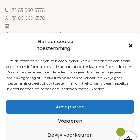
‎+31 85 060 6578
‎+31 85 060 6578
klantenservice@ecotrendy.com
Beheer cookie
OVER ONS
toestemming
Meest gestelde vragen
Om de beste ervaringen te bieden, gebruiken wij technologieën zoals
cookies om informatie over je apparaat op te slaan en/of te raadplegen.
Contact
Door in te stemmen met deze technologieën kunnen wij gegevens
Algemene voorwaarden
zoals surfgedrag of unieke ID's op deze site verwerken. Als je geen
Retourneren
toestemming geeft of uw toestemming intrekt, kan dit een nadelige
invloed hebben op bepaalde functies en mogelijkheden.
Klachten
Privacy policy
Accepteren
Cookiebeleid
Weigeren
0
Bekijk voorkeuren