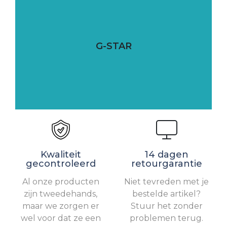
G-STAR
Kwaliteit
14 dagen
gecontroleerd
retourgarantie
Al onze producten
Niet tevreden met je
zijn tweedehands,
bestelde artikel?
maar we zorgen er
Stuur het zonder
wel voor dat ze een
problemen terug.