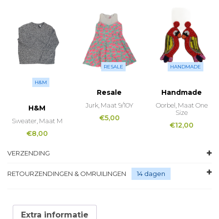
RESALE
HANDMADE
H&M
Resale
Handmade
Jurk, Maat 9/10Y
Oorbel, Maat One
H&M
Size
€
5,00
Sweater, Maat M
€
12,00
€
8,00
VERZENDING
RETOURZENDINGEN & OMRUILINGEN
14 dagen
Extra informatie