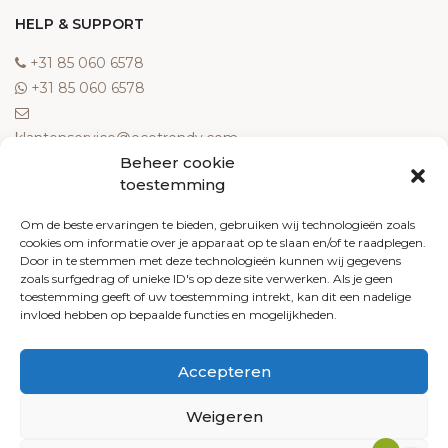
HELP & SUPPORT
‎+31 85 060 6578
‎+31 85 060 6578
klantenservice@ecotrendy.com
Beheer cookie
OVER ONS
toestemming
Meest gestelde vragen
Om de beste ervaringen te bieden, gebruiken wij technologieën zoals
cookies om informatie over je apparaat op te slaan en/of te raadplegen.
Contact
Door in te stemmen met deze technologieën kunnen wij gegevens
Algemene voorwaarden
zoals surfgedrag of unieke ID's op deze site verwerken. Als je geen
Retourneren
toestemming geeft of uw toestemming intrekt, kan dit een nadelige
invloed hebben op bepaalde functies en mogelijkheden.
Klachten
Privacy policy
Accepteren
Cookiebeleid
Weigeren