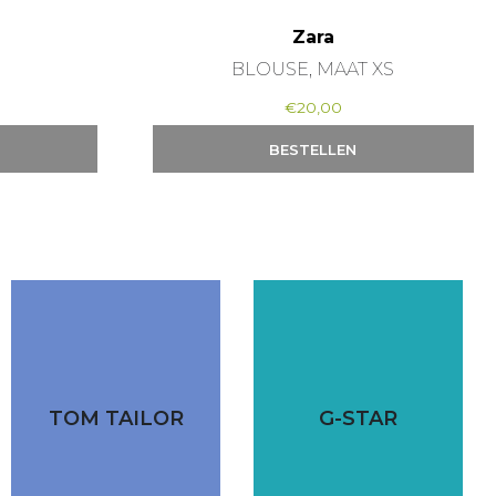
Zara
BLOUSE, MAAT XS
€
20,00
BESTELLEN
TOM TAILOR
G-STAR