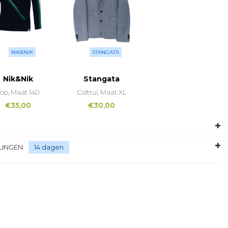
NIK&NIK
STANGATA
Nik&Nik
Stangata
Top, Maat 140
Coltrui, Maat XL
€
35,00
€
30,00
LINGEN
14 dagen