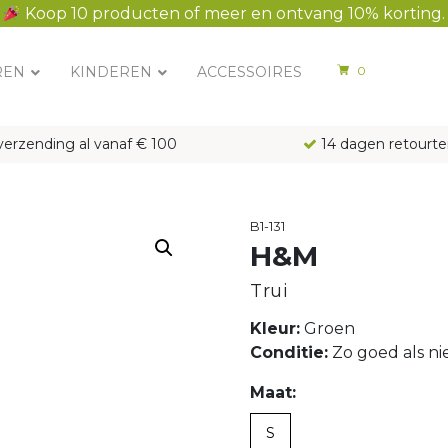
Koop 10 producten of meer en ontvang 10% korting.
REN
KINDEREN
ACCESSOIRES
0
verzending al vanaf € 100
14 dagen retourte
B1-131
H&M
Trui
Kleur:
Groen
Conditie:
Zo goed als n
Maat:
S