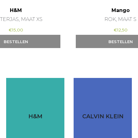
H&M
Mango
TERJAS, MAAT XS
ROK, MAAT S
€
15,00
€
12,50
BESTELLEN
BESTELLEN
H&M
CALVIN KLEIN