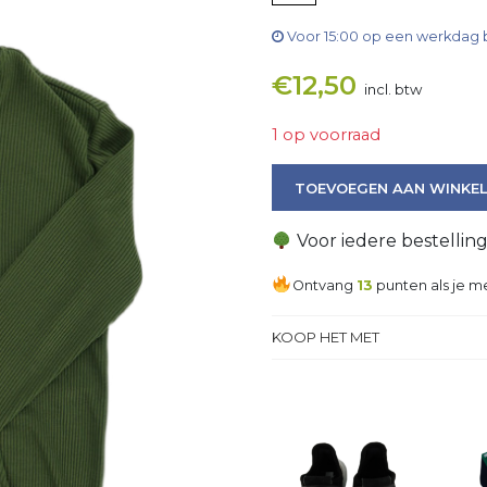
Voor 15:00 op een werkdag 
€
12,50
incl. btw
1 op voorraad
Trui aantal
TOEVOEGEN AAN WINKE
Voor iedere bestellin
Ontvang
13
punten als je me
KOOP HET MET