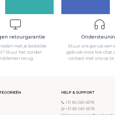
gen retourgarantie
Ondersteuni
vreden met je bestelde
Stuur ons gerust een e
el? Stuur het zonder
gebruik onze live chat 
roblemen terug.
contact met ons op t
TEGORIEËN
HELP & SUPPORT
‎+31 85 060 6578
‎+31 85 060 6578