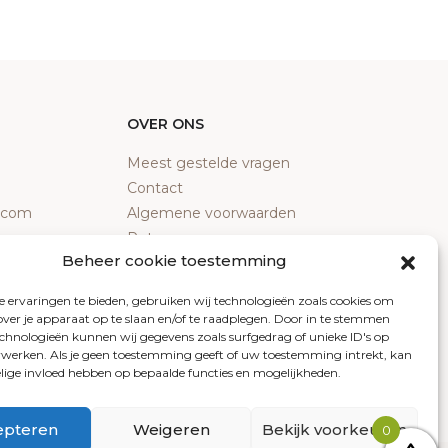
OVER ONS
Meest gestelde vragen
Contact
y.com
Algemene voorwaarden
Retourneren
Beheer cookie toestemming
Klachten
Privacy policy
 ervaringen te bieden, gebruiken wij technologieën zoals cookies om
Cookiebeleid
over je apparaat op te slaan en/of te raadplegen. Door in te stemmen
chnologieën kunnen wij gegevens zoals surfgedrag of unieke ID's op
erwerken. Als je geen toestemming geeft of uw toestemming intrekt, kan
elige invloed hebben op bepaalde functies en mogelijkheden.
epteren
Weigeren
Bekijk voorkeuren
0