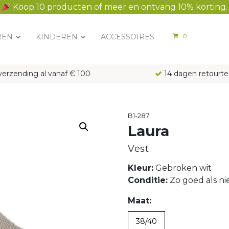
Koop 10 producten of meer en ontvang 10% korting.
REN
KINDEREN
ACCESSOIRES
0
verzending al vanaf € 100
14 dagen retourte
B1-287
Laura
Vest
Kleur:
Gebroken wit
Conditie:
Zo goed als n
Maat:
38/40