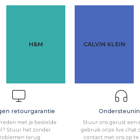
H&M
CALVIN KLEIN
gen retourgarantie
Ondersteuni
vreden met je bestelde
Stuur ons gerust een e
el? Stuur het zonder
gebruik onze live chat 
roblemen terug.
contact met ons op t