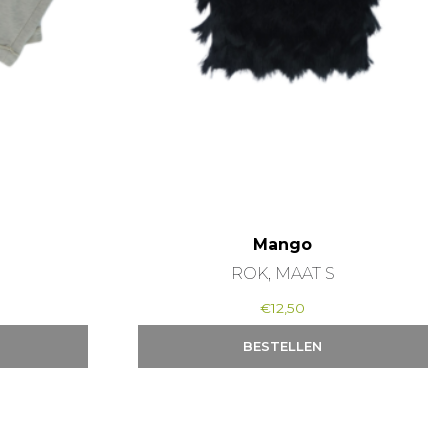
Mango
ROK, MAAT S
€
12,50
BESTELLEN