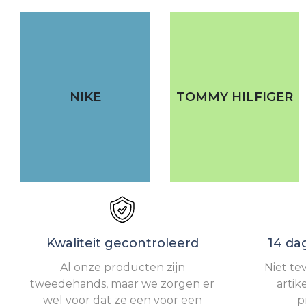
NIKE
TOMMY HILFIGER
Kwaliteit gecontroleerd
14 da
Al onze producten zijn
Niet te
tweedehands, maar we zorgen er
artik
wel voor dat ze een voor een
p