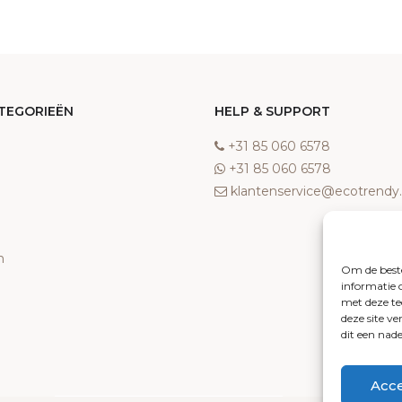
TEGORIEËN
HELP & SUPPORT
‎+31 85 060 6578
‎+31 85 060 6578
klantenservice@ecotrend
n
Om de beste
informatie 
met deze te
deze site v
dit een nad
Acc