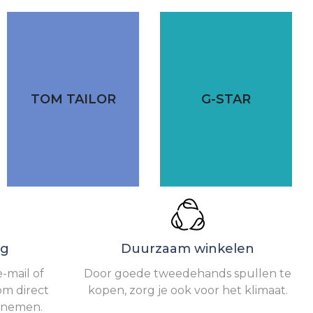
TOM TAILOR
G-STAR
ng
Duurzaam winkelen
-mail of
Door goede tweedehands spullen te
om direct
kopen, zorg je ook voor het klimaat.
e nemen.