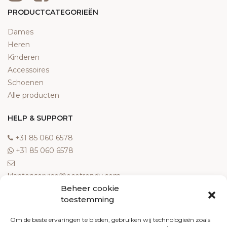
PRODUCTCATEGORIEËN
Dames
Heren
Kinderen
Accessoires
Schoenen
Alle producten
HELP & SUPPORT
‎+31 85 060 6578
‎+31 85 060 6578
klantenservice@ecotrendy.com
Beheer cookie
OVER ONS
toestemming
Meest gestelde vragen
Om de beste ervaringen te bieden, gebruiken wij technologieën zoals