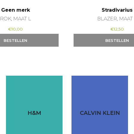
Geen merk
Stradivarius
ROK, MAAT L
BLAZER, MAAT
€
10,00
€
12,50
BESTELLEN
BESTELLEN
H&M
CALVIN KLEIN