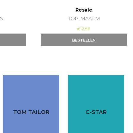
Resale
 S
TOP, MAAT M
€
12,50
BESTELLEN
TOM TAILOR
G-STAR