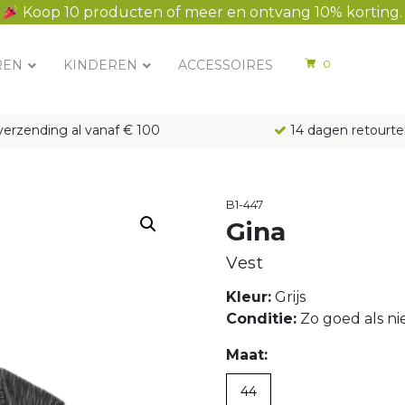
Koop 10 producten of meer en ontvang 10% korting.
REN
KINDEREN
ACCESSOIRES
0
verzending al vanaf € 100
14 dagen retourte
B1-447
Gina
Vest
Kleur:
Grijs
Conditie:
Zo goed als n
Maat:
44