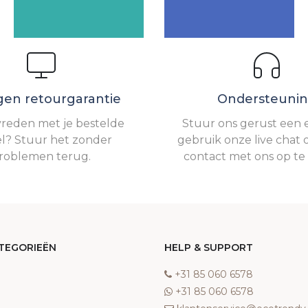
gen retourgarantie
Ondersteuni
vreden met je bestelde
Stuur ons gerust een e
el? Stuur het zonder
gebruik onze live chat 
roblemen terug.
contact met ons op t
TEGORIEËN
HELP & SUPPORT
‎+31 85 060 6578
‎+31 85 060 6578