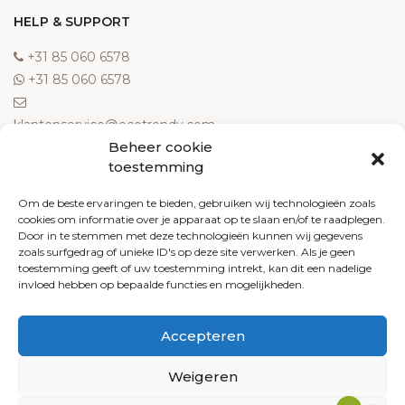
HELP & SUPPORT
‎+31 85 060 6578
‎+31 85 060 6578
klantenservice@ecotrendy.com
Beheer cookie
OVER ONS
toestemming
Meest gestelde vragen
Om de beste ervaringen te bieden, gebruiken wij technologieën zoals
cookies om informatie over je apparaat op te slaan en/of te raadplegen.
Contact
Door in te stemmen met deze technologieën kunnen wij gegevens
Algemene voorwaarden
zoals surfgedrag of unieke ID's op deze site verwerken. Als je geen
Retourneren
toestemming geeft of uw toestemming intrekt, kan dit een nadelige
invloed hebben op bepaalde functies en mogelijkheden.
Klachten
Privacy policy
Accepteren
Cookiebeleid
Weigeren