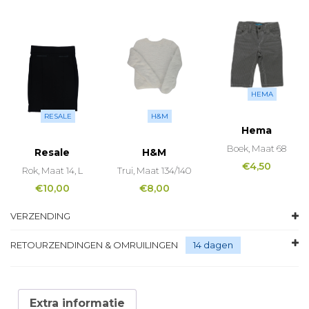
HEMA
RESALE
H&M
Hema
Boek, Maat 68
Resale
H&M
€
4,50
Rok, Maat 14, L
Trui, Maat 134/140
€
10,00
€
8,00
VERZENDING
RETOURZENDINGEN & OMRUILINGEN
14 dagen
Extra informatie