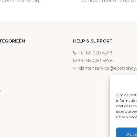
roblemen terug.
contact met ons op t
TEGORIEËN
HELP & SUPPORT
‎+31 85 060 6578
‎+31 85 060 6578
klantenservice@ecotrend
n
Om de beste
informatie 
met deze te
deze site v
dit een nad
Acc