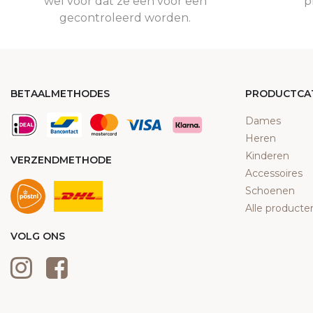
wel voor dat ze een voor een
p
gecontroleerd worden.
BETAALMETHODES
PRODUCTCA
Dames
Heren
Kinderen
VERZENDMETHODE
Accessoires
Schoenen
Alle producte
VOLG ONS