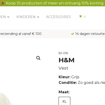
Koop 10 producten of meer en ontvang 10% korting.
REN
KINDEREN
ACCESSOIRES
0
verzending al vanaf € 100
14 dagen retourte
B1-016
H&M
Vest
Kleur:
Grijs
Conditie:
Zo goed als n
Maat:
XL