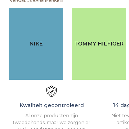
VERGELIJKBARE MERKEN
NIKE
TOMMY HILFIGER
Kwaliteit gecontroleerd
14 da
Al onze producten zijn
Niet te
tweedehands, maar we zorgen er
artik