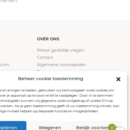
e nemen.
OVER ONS
Meest gestelde vragen
Contact
y.com
Algemene voorwaarden
Retourneren
Beheer cookie toestemming
Klachten
Privacy policy
 ervaringen te bieden, gebruiken wij technologieën zoals cookies om
Cookiebeleid
over je apparaat op te slaan en/of te raadplegen. Door in te stemmen
chnologieën kunnen wij gegevens zoals surfgedrag of unieke ID's op
erwerken. Als je geen toestemming geeft of uw toestemming intrekt, kan
elige invloed hebben op bepaalde functies en mogelijkheden.
epteren
Weigeren
Bekijk voorkeuren
0