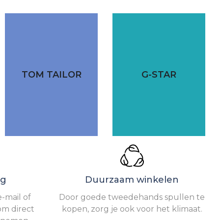
TOM TAILOR
G-STAR
ng
Duurzaam winkelen
-mail of
Door goede tweedehands spullen te
om direct
kopen, zorg je ook voor het klimaat.