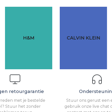
H&M
CALVIN KLEIN
gen retourgarantie
Ondersteuni
vreden met je bestelde
Stuur ons gerust een e
el? Stuur het zonder
gebruik onze live chat 