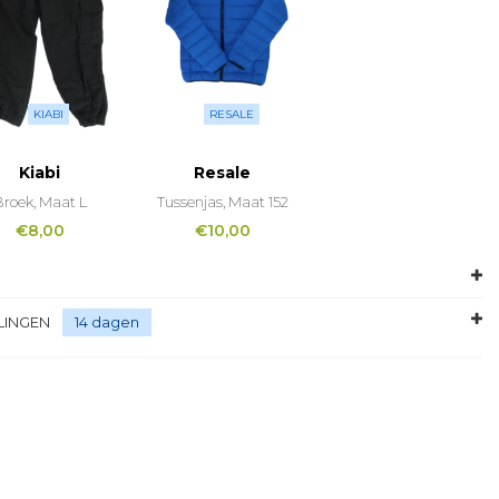
KIABI
RESALE
Kiabi
Resale
roek, Maat L
Tussenjas, Maat 152
€
8,00
€
10,00
LINGEN
14 dagen