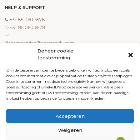
HELP & SUPPORT
‎+31 85 060 6578
‎+31 85 060 6578
klantenservice@ecotrendy.com
Beheer cookie
OVER ONS
toestemming
Meest gestelde vragen
Om de beste ervaringen te bieden, gebruiken wij technologieën zoals
cookies om informatie over je apparaat op te slaan en/of te raadplegen.
Contact
Door in te stemmen met deze technologieën kunnen wij gegevens
Algemene voorwaarden
zoals surfgedrag of unieke ID's op deze site verwerken. Als je geen
Retourneren
toestemming geeft of uw toestemming intrekt, kan dit een nadelige
invloed hebben op bepaalde functies en mogelijkheden.
Klachten
Privacy policy
Accepteren
Cookiebeleid
Weigeren