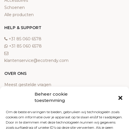
Accessoires
Schoenen
Alle producten
HELP & SUPPORT
‎+31 85 060 6578
‎+31 85 060 6578
klantenservice@ecotrendy.com
OVER ONS
Meest gestelde vragen
Contact
Beheer cookie
Algemene voorwaarden
toestemming
Retourneren
Om de beste ervaringen te bieden, gebruiken wij technologieën zoals
Klachten
cookies om informatie over je apparaat op te slaan en/of te raadplegen.
Privacy policy
Door in te stemmen met deze technologieën kunnen wij gegevens
Cookiebeleid
zoals surfgedrag of unieke ID's op deze site verwerken. Als je geen