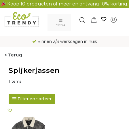
Koop 10 producten of meer en ontvang 10% korting.
Main Navigation
Menu
Binnen 2/3 werkdagen in huis
< Terug
Spijkerjassen
1 items
Filter en sorteer