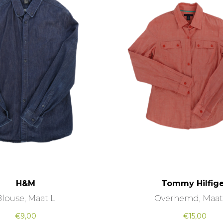
H&M
Tommy Hilfig
Blouse, Maat L
Overhemd, Maat
€
9,00
€
15,00