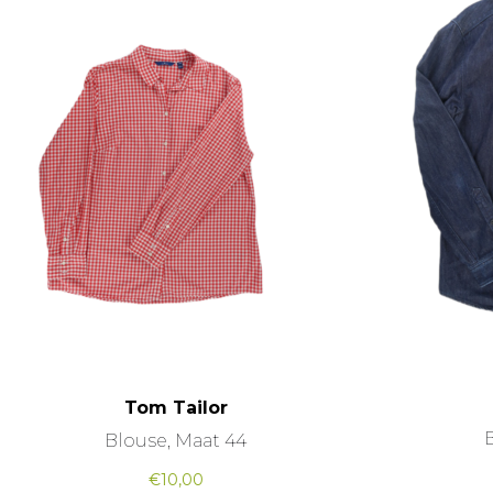
Tom Tailor
Blouse, Maat 44
€
10,00