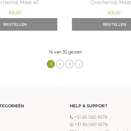
rhemd, Maat 43
Overhemd, Maat
€
8,00
€
8,00
BESTELLEN
BESTELLEN
16 van 35 gezien
1
2
3
→
TEGORIEËN
HELP & SUPPORT
‎+31 85 060 6578
‎+31 85 060 6578