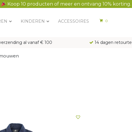
Koop 10 producten of meer en ontvang 10% korting.
REN
KINDEREN
ACCESSOIRES
0
verzending al vanaf € 100
14 dagen retourte
 mouwen