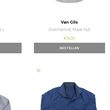
Van Gils
t L
Overhemd, Maat 14,5
€
15,00
BESTELLEN