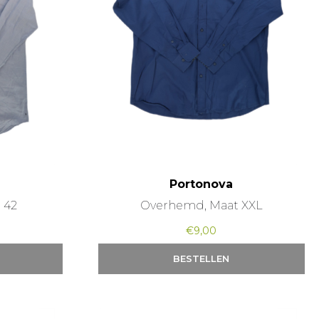
Portonova
 42
Overhemd, Maat XXL
€
9,00
BESTELLEN