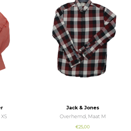
er
Jack & Jones
 XS
Overhemd, Maat M
€
25,00