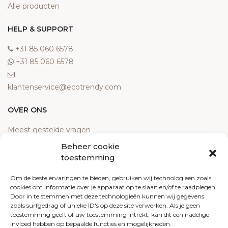
Alle producten
HELP & SUPPORT
‎+31 85 060 6578
‎+31 85 060 6578
klantenservice@ecotrendy.com
OVER ONS
Meest gestelde vragen
Contact
Beheer cookie
Algemene voorwaarden
toestemming
Retourneren
Om de beste ervaringen te bieden, gebruiken wij technologieën zoals
Klachten
cookies om informatie over je apparaat op te slaan en/of te raadplegen.
Privacy policy
Door in te stemmen met deze technologieën kunnen wij gegevens
Cookiebeleid
zoals surfgedrag of unieke ID's op deze site verwerken. Als je geen
toestemming geeft of uw toestemming intrekt, kan dit een nadelige
invloed hebben op bepaalde functies en mogelijkheden.