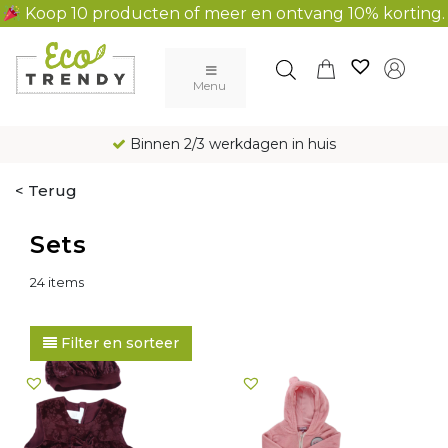
Koop 10 producten of meer en ontvang 10% korting.
Main Navigation
Menu
rkdagen in huis
Gratis verzending a
< Terug
Sets
24 items
Filter en sorteer