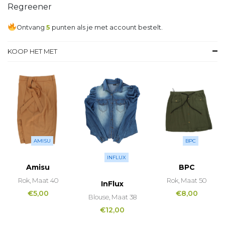
Regreener
Ontvang
5
punten als je met account bestelt.
KOOP HET MET
AMISU
BPC
INFLUX
Amisu
BPC
Rok, Maat 40
Rok, Maat 50
InFlux
€
5,00
€
8,00
Blouse, Maat 38
€
12,00