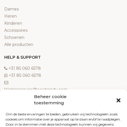
Dames
Heren
Kinderen
Accessoires
Schoenen
Alle producten
HELP & SUPPORT
‎+31 85 060 6578
‎+31 85 060 6578
klantenservice@ecotrendy.com
Beheer cookie
OVER ONS
toestemming
Meest gestelde vragen
Om de beste ervaringen te bieden, gebruiken wij technologieën zoals
cookies om informatie over je apparaat op te slaan en/of te raadplegen.
Contact
Door in te stemmen met deze technologieën kunnen wij gegevens