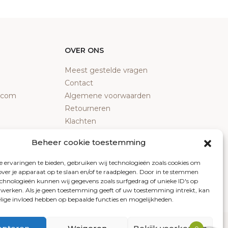
OVER ONS
Meest gestelde vragen
Contact
y.com
Algemene voorwaarden
Retourneren
Klachten
Privacy policy
Beheer cookie toestemming
Cookiebeleid
 ervaringen te bieden, gebruiken wij technologieën zoals cookies om
over je apparaat op te slaan en/of te raadplegen. Door in te stemmen
chnologieën kunnen wij gegevens zoals surfgedrag of unieke ID's op
erwerken. Als je geen toestemming geeft of uw toestemming intrekt, kan
elige invloed hebben op bepaalde functies en mogelijkheden.