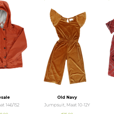
esale
Old Navy
at 146/152
Jumpsuit, Maat 10-12Y