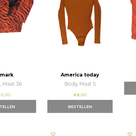
imark
America today
, Maat 36
Body, Maat S
10,00
€
8,00
TELLEN
BESTELLEN