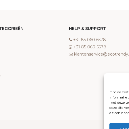
TEGORIEËN
HELP & SUPPORT
‎+31 85 060 6578
‎+31 85 060 6578
klantenservice@ecotrend
n
Om de beste
informatie 
met deze te
deze site v
dit een nad