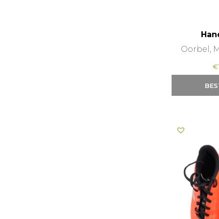
Han
Oorbel, 
€
BES