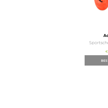
A
Sportsch
BES