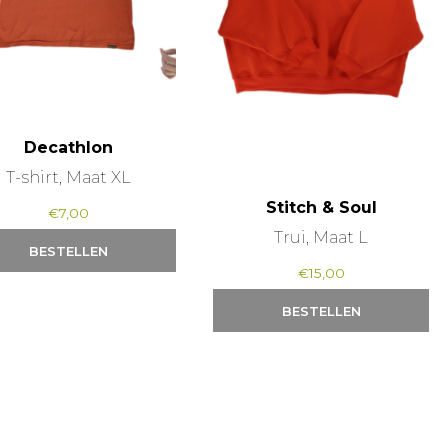
Decathlon
T-shirt, Maat XL
Stitch & Soul
€
7,00
Trui, Maat L
BESTELLEN
€
15,00
BESTELLEN