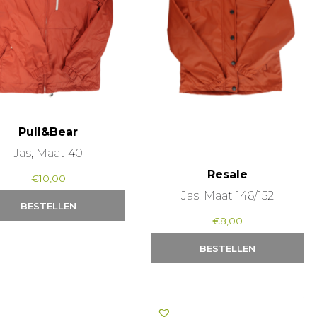
Pull&Bear
Jas, Maat 40
Resale
€
10,00
Jas, Maat 146/152
BESTELLEN
€
8,00
BESTELLEN