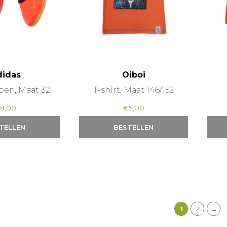
didas
Oiboi
oen, Maat 32
T-shirt, Maat 146/152
€
8,00
€
5,00
TELLEN
BESTELLEN
1
2
→