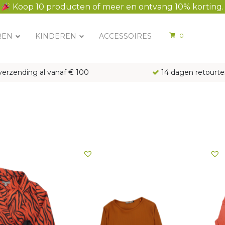
Koop 10 producten of meer en ontvang 10% korting.
REN
KINDEREN
ACCESSOIRES
0
verzending al vanaf € 100
14 dagen retourte