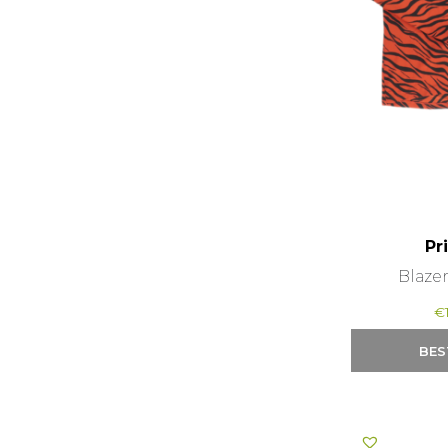
Pr
Blazer
€
BES