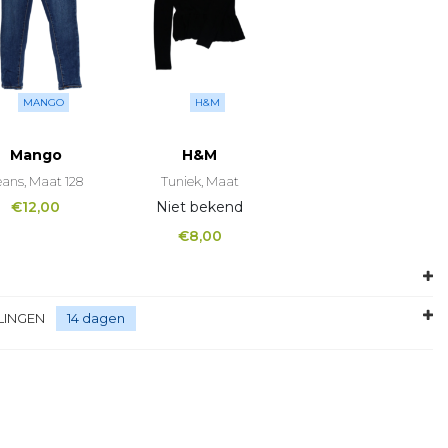
MANGO
H&M
Mango
H&M
eans, Maat 128
Tuniek, Maat
€
12,00
Niet bekend
€
8,00
LINGEN
14 dagen