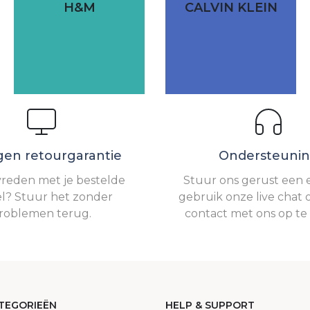
H&M
CALVIN KLEIN
gen retourgarantie
Ondersteuni
vreden met je bestelde
Stuur ons gerust een e
el? Stuur het zonder
gebruik onze live chat 
roblemen terug.
contact met ons op t
TEGORIEËN
HELP & SUPPORT