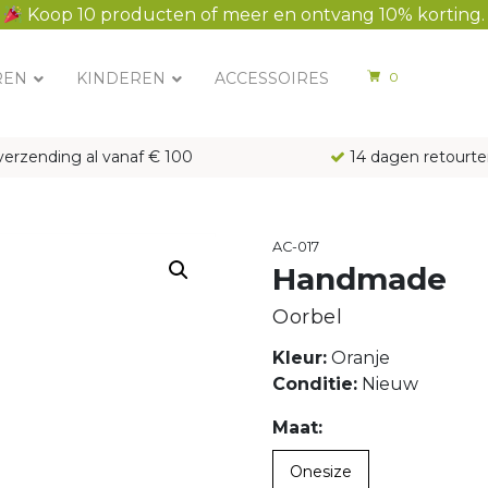
Koop 10 producten of meer en ontvang 10% korting.
REN
KINDEREN
ACCESSOIRES
0
verzending al vanaf € 100
14 dagen retourte
AC-017
Handmade
Oorbel
Kleur:
Oranje
Conditie:
Nieuw
Maat:
Onesize