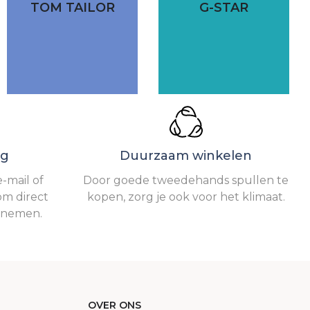
TOM TAILOR
G-STAR
ng
Duurzaam winkelen
-mail of
Door goede tweedehands spullen te
om direct
kopen, zorg je ook voor het klimaat.
e nemen.
OVER ONS