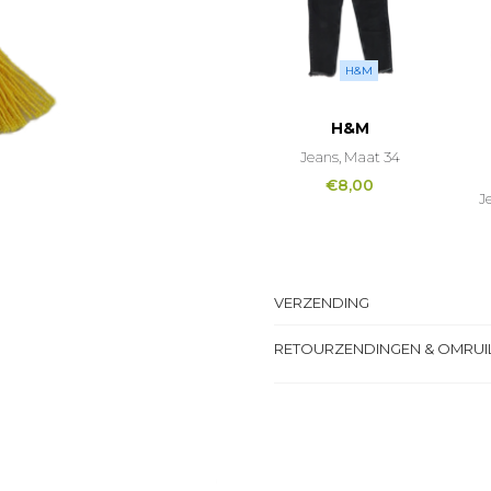
H&M
H&M
Jeans, Maat 34
€
8,00
J
VERZENDING
RETOURZENDINGEN & OMRUI