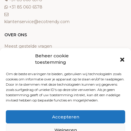
‎+31 85 060 6578
klantenservice@ecotrendy.com
OVER ONS
Meest gestelde vragen
Contact
Beheer cookie
Algemene voorwaarden
toestemming
Retourneren
Om de beste ervaringen te bieden, gebruiken wij technologieën zoals
Klachten
cookies om informatie over je apparaat op te slaan en/of te raadplegen.
Privacy policy
Door in te stemmen met deze technologieën kunnen wij gegevens
zoals surfgedrag of unieke ID's op deze site verwerken. Als je geen
Cookiebeleid
toestemming geeft of uw toestemming intrekt, kan dit een nadelige
invloed hebben op bepaalde functies en mogelijkheden.
Accepteren
© 2026 Ecotrendy.com - Alle rechten voorbehouden
Arkdesign.nl
Weigeren