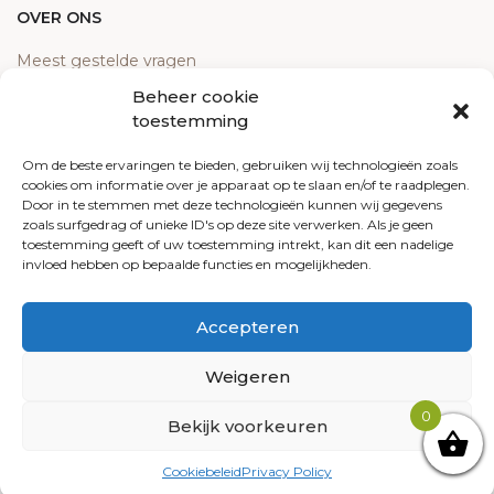
OVER ONS
Meest gestelde vragen
Contact
Beheer cookie
Algemene voorwaarden
toestemming
Retourneren
Om de beste ervaringen te bieden, gebruiken wij technologieën zoals
Klachten
cookies om informatie over je apparaat op te slaan en/of te raadplegen.
Privacy policy
Door in te stemmen met deze technologieën kunnen wij gegevens
zoals surfgedrag of unieke ID's op deze site verwerken. Als je geen
Cookiebeleid
toestemming geeft of uw toestemming intrekt, kan dit een nadelige
invloed hebben op bepaalde functies en mogelijkheden.
Accepteren
© 2026 Ecotrendy.com - Alle rechten voorbehouden
Arkdesign.nl
Weigeren
0
De waardering van ecotrendy.com bij
Bekijk voorkeuren
WebwinkelKeur Reviews
is 8.3/10 gebaseerd op 9
Cookiebeleid
Privacy Policy
reviews.