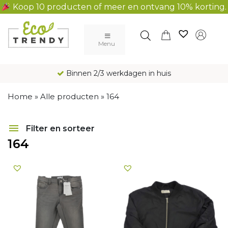
Koop 10 producten of meer en ontvang 10% korting.
Main Navigation
Menu
Binnen 2/3 werkdagen in huis
Home
»
Alle producten
»
164
Filter en sorteer
164