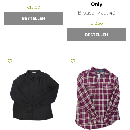
Only
€
15,00
Blouse, Maat 40
BESTELLEN
€
12,50
BESTELLEN