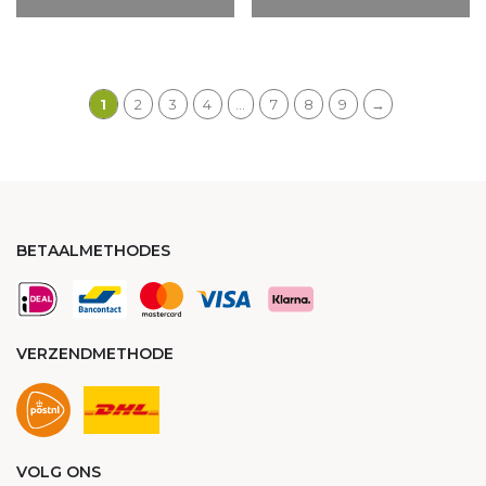
1
2
3
4
…
7
8
9
→
BETAALMETHODES
VERZENDMETHODE
VOLG ONS