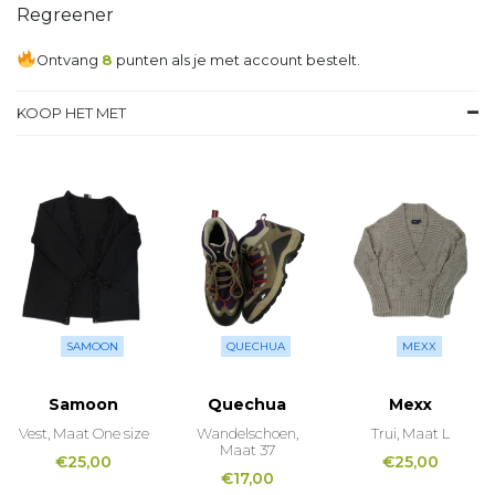
Regreener
Ontvang
8
punten als je met account bestelt.
KOOP HET MET
SAMOON
QUECHUA
MEXX
Samoon
Quechua
Mexx
Vest, Maat One size
Wandelschoen,
Trui, Maat L
Maat 37
€
25,00
€
25,00
€
17,00