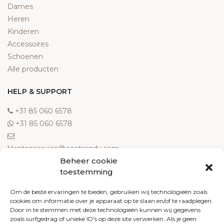
Dames
Heren
Kinderen
Accessoires
Schoenen
Alle producten
HELP & SUPPORT
‎+31 85 060 6578
‎+31 85 060 6578
klantenservice@ecotrendy.com
Beheer cookie
OVER ONS
toestemming
Meest gestelde vragen
Om de beste ervaringen te bieden, gebruiken wij technologieën zoals
cookies om informatie over je apparaat op te slaan en/of te raadplegen.
Contact
Door in te stemmen met deze technologieën kunnen wij gegevens
Algemene voorwaarden
zoals surfgedrag of unieke ID's op deze site verwerken. Als je geen