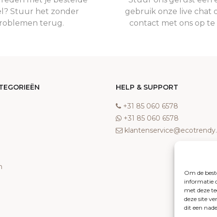
el? Stuur het zonder
gebruik onze live chat 
roblemen terug.
contact met ons op t
TEGORIEËN
HELP & SUPPORT
‎+31 85 060 6578
‎+31 85 060 6578
klantenservice@ecotrend
n
Om de beste
informatie 
met deze te
deze site v
dit een nad