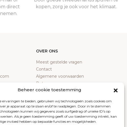
om direct
kopen, zorg je ook voor het klimaat.
e nemen.
OVER ONS
Meest gestelde vragen
Contact
y.com
Algemene voorwaarden
Retourneren
Beheer cookie toestemming
Klachten
Privacy policy
 ervaringen te bieden, gebruiken wij technologieën zoals cookies om
Cookiebeleid
over je apparaat op te slaan en/of te raadplegen. Door in te stemmen
chnologieën kunnen wij gegevens zoals surfgedrag of unieke ID's op
erwerken. Als je geen toestemming geeft of uw toestemming intrekt, kan
elige invloed hebben op bepaalde functies en mogelijkheden.