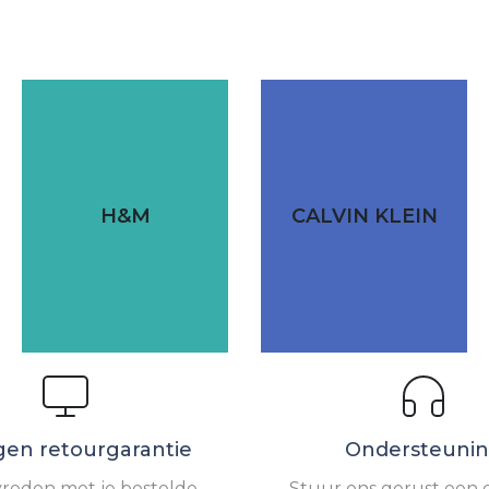
H&M
CALVIN KLEIN
gen retourgarantie
Ondersteuni
vreden met je bestelde
Stuur ons gerust een e