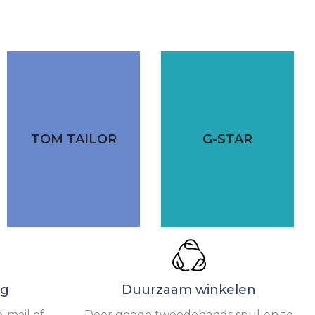
TOM TAILOR
G-STAR
ng
Duurzaam winkelen
-mail of
Door goede tweedehands spullen te