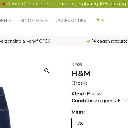
Koop 10 producten of meer en ontvang 10% korting.
REN
KINDEREN
ACCESSOIRES
0
verzending al vanaf € 100
14 dagen retourte
K-029
H&M
Broek
Kleur:
Blauw
Conditie:
Zo goed als n
Maat:
128