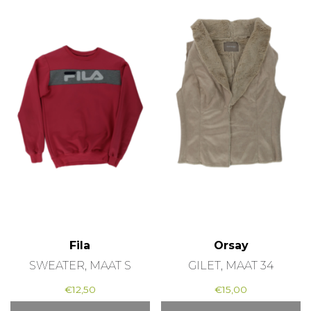
Fila
Orsay
SWEATER, MAAT S
GILET, MAAT 34
€
12,50
€
15,00