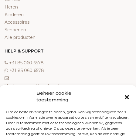
Heren
Kinderen
Accessoires
Schoenen
Alle producten
HELP & SUPPORT
‎+31 85 060 6578
‎+31 85 060 6578
klantenservice@ecotrendy.com
Beheer cookie
OVER ONS
toestemming
Meest gestelde vragen
Om de beste ervaringen te bieden, gebruiken wij technologieën zoals
cookies om informatie over je apparaat op te slaan en/of te raadplegen.
Contact
Door in te stemmen met deze technologieën kunnen wij gegevens
Algemene voorwaarden
zoals surfgedrag of unieke ID's op deze site verwerken. Als je geen
Retourneren
toestemming geeft of uw toestemming intrekt, kan dit een nadelige