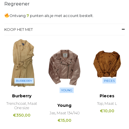
Regreener
Ontvang
7
punten als je met account bestelt.
KOOP HET MET
BURBERRY
PIECES
YOUNG
Burberry
Pieces
Trenchcoat, Maat
Top, Maat L
Young
One size
€
10,00
Jas, Maat 134/140
€
350,00
€
15,00