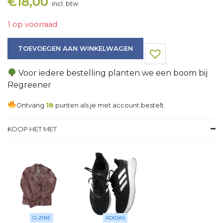
€
18,00
incl. btw
1 op voorraad
Jas aantal
TOEVOEGEN AAN WINKELWAGEN
Voor iedere bestelling planten we een boom bij
Regreener
Ontvang
18
punten als je met account bestelt.
KOOP HET MET
D-ZINE
ADIDAS