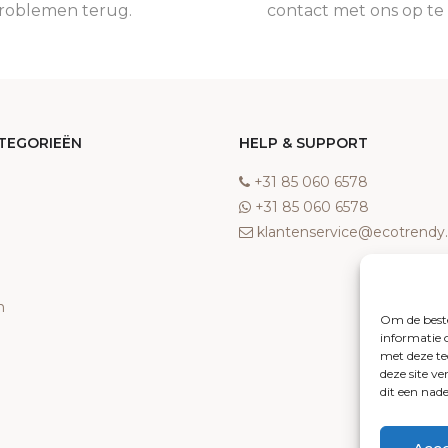
roblemen terug.
contact met ons op t
TEGORIEËN
HELP & SUPPORT
‎+31 85 060 6578
‎+31 85 060 6578
klantenservice@ecotrend
n
Om de beste
informatie 
met deze te
deze site v
dit een nad