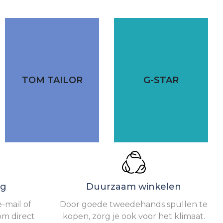
TOM TAILOR
G-STAR
ng
Duurzaam winkelen
-mail of
Door goede tweedehands spullen te
om direct
kopen, zorg je ook voor het klimaat.