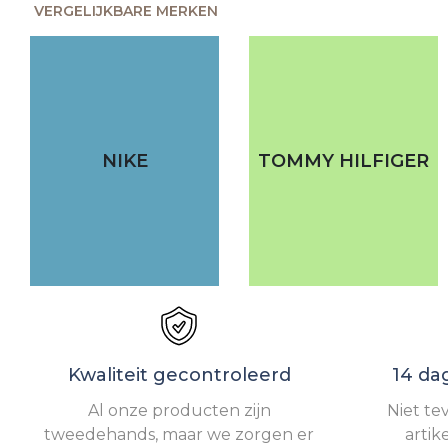
VERGELIJKBARE MERKEN
NIKE
TOMMY HILFIGER
Kwaliteit gecontroleerd
14 da
Al onze producten zijn
Niet te
tweedehands, maar we zorgen er
artik