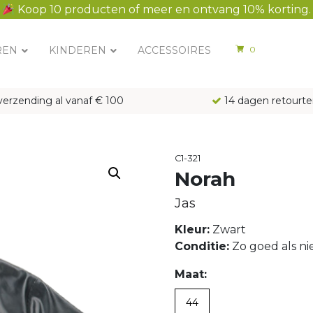
Koop 10 producten of meer en ontvang 10% korting.
REN
KINDEREN
ACCESSOIRES
0
verzending al vanaf € 100
14 dagen retourte
C1-321
Norah
Jas
Kleur:
Zwart
Conditie:
Zo goed als n
Maat:
44