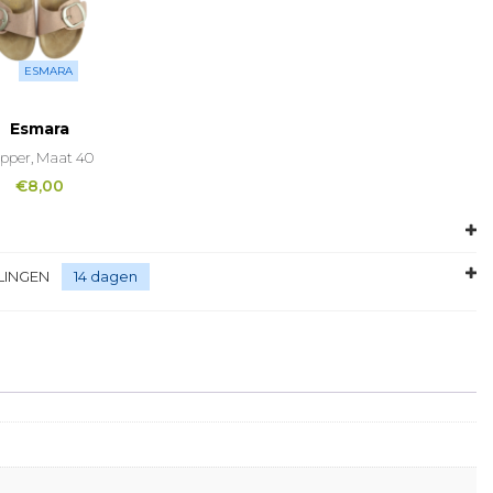
ESMARA
Esmara
ipper, Maat 40
€
8,00
LINGEN
14 dagen