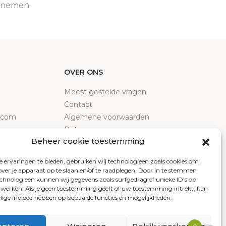
e nemen.
OVER ONS
Meest gestelde vragen
Contact
y.com
Algemene voorwaarden
Retourneren
Beheer cookie toestemming
Klachten
Privacy policy
 ervaringen te bieden, gebruiken wij technologieën zoals cookies om
Cookiebeleid
over je apparaat op te slaan en/of te raadplegen. Door in te stemmen
chnologieën kunnen wij gegevens zoals surfgedrag of unieke ID's op
erwerken. Als je geen toestemming geeft of uw toestemming intrekt, kan
elige invloed hebben op bepaalde functies en mogelijkheden.