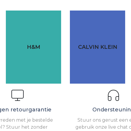
H&M
CALVIN KLEIN
gen retourgarantie
Ondersteuni
vreden met je bestelde
Stuur ons gerust een e
el? Stuur het zonder
gebruik onze live chat 