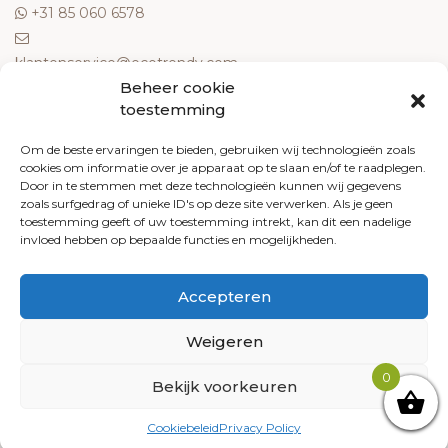
‎+31 85 060 6578
klantenservice@ecotrendy.com
Beheer cookie
OVER ONS
toestemming
Meest gestelde vragen
Om de beste ervaringen te bieden, gebruiken wij technologieën zoals
cookies om informatie over je apparaat op te slaan en/of te raadplegen.
Contact
Door in te stemmen met deze technologieën kunnen wij gegevens
Algemene voorwaarden
zoals surfgedrag of unieke ID's op deze site verwerken. Als je geen
Retourneren
toestemming geeft of uw toestemming intrekt, kan dit een nadelige
invloed hebben op bepaalde functies en mogelijkheden.
Klachten
Privacy policy
Accepteren
Cookiebeleid
Weigeren
0
Bekijk voorkeuren
© 2026 Ecotrendy.com - Alle rechten voorbehouden
Arkdesign.nl
Cookiebeleid
Privacy Policy