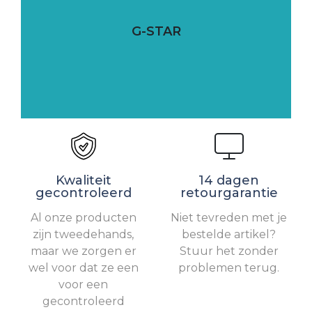
G-STAR
Kwaliteit
14 dagen
gecontroleerd
retourgarantie
Al onze producten
Niet tevreden met je
zijn tweedehands,
bestelde artikel?
maar we zorgen er
Stuur het zonder
wel voor dat ze een
problemen terug.
voor een
gecontroleerd