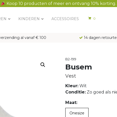
Koop 10 producten of meer en ontvang 10% korting.
REN
KINDEREN
ACCESSOIRES
0
verzending al vanaf € 100
14 dagen retourte
B2-199
Busem
Vest
Kleur:
Wit
Conditie:
Zo goed als n
Maat:
Onesize