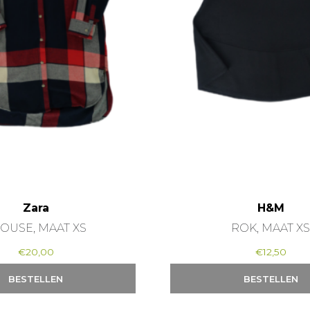
Zara
H&M
OUSE, MAAT XS
ROK, MAAT X
€
20,00
€
12,50
BESTELLEN
BESTELLEN