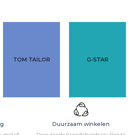
TOM TAILOR
G-STAR
ng
Duurzaam winkelen
-mail of
Door goede tweedehands spullen te