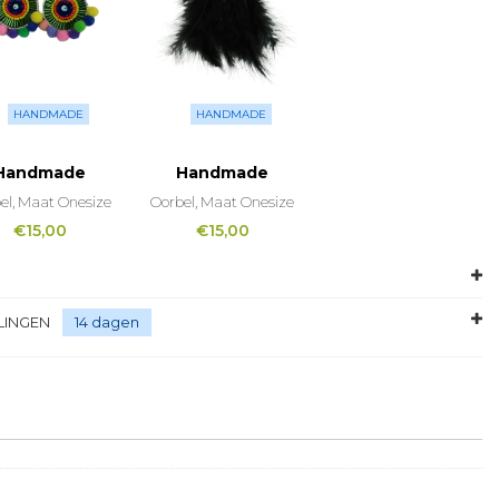
HANDMADE
HANDMADE
Handmade
Handmade
el, Maat Onesize
Oorbel, Maat Onesize
€
15,00
€
15,00
LINGEN
14 dagen