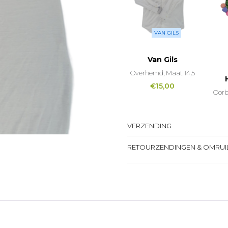
VAN GILS
Van Gils
Overhemd, Maat 14,5
€
15,00
Oorb
VERZENDING
RETOURZENDINGEN & OMRUI