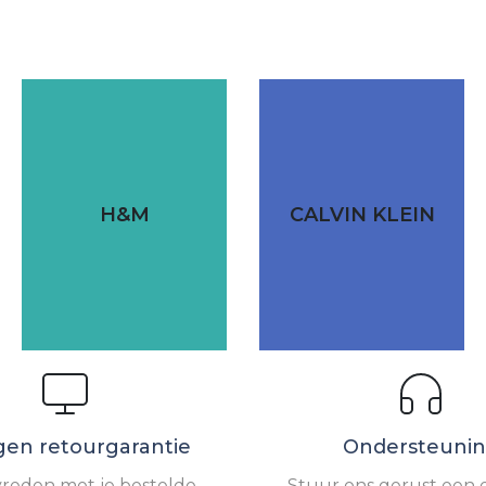
H&M
CALVIN KLEIN
gen retourgarantie
Ondersteuni
vreden met je bestelde
Stuur ons gerust een e