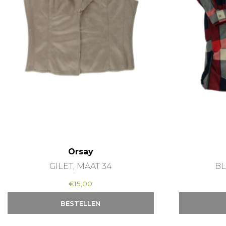
Orsay
GILET, MAAT 34
BL
€
15,00
BESTELLEN