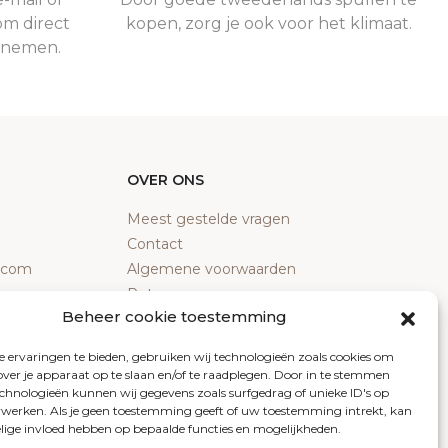
om direct
kopen, zorg je ook voor het klimaat.
e nemen.
OVER ONS
Meest gestelde vragen
Contact
y.com
Algemene voorwaarden
Retourneren
Beheer cookie toestemming
Klachten
Privacy policy
 ervaringen te bieden, gebruiken wij technologieën zoals cookies om
Cookiebeleid
over je apparaat op te slaan en/of te raadplegen. Door in te stemmen
chnologieën kunnen wij gegevens zoals surfgedrag of unieke ID's op
erwerken. Als je geen toestemming geeft of uw toestemming intrekt, kan
elige invloed hebben op bepaalde functies en mogelijkheden.