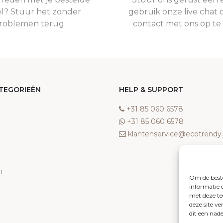
el? Stuur het zonder
gebruik onze live chat 
roblemen terug.
contact met ons op t
TEGORIEËN
HELP & SUPPORT
‎+31 85 060 6578
‎+31 85 060 6578
klantenservice@ecotrend
n
Om de beste
informatie 
met deze te
deze site v
dit een nad