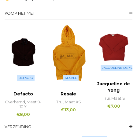
KOOP HET MET
JACQUELINE DE YON
DEFACTO
RESALE
Jacqueline de
Yong
Defacto
Resale
Trui, Maat S
Overhemd, Maat 9-
Trui, Maat XS
€
7,00
10 Y
€
13,00
€
8,00
VERZENDING