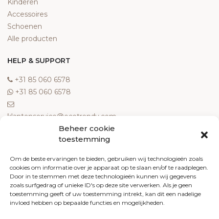
Kinderen
Accessoires
Schoenen
Alle producten
HELP & SUPPORT
‎+31 85 060 6578
‎+31 85 060 6578
klantenservice@ecotrendy.com
Beheer cookie
OVER ONS
toestemming
Meest gestelde vragen
Om de beste ervaringen te bieden, gebruiken wij technologieën zoals
cookies om informatie over je apparaat op te slaan en/of te raadplegen.
Contact
Door in te stemmen met deze technologieën kunnen wij gegevens
Algemene voorwaarden
zoals surfgedrag of unieke ID's op deze site verwerken. Als je geen
Retourneren
toestemming geeft of uw toestemming intrekt, kan dit een nadelige
invloed hebben op bepaalde functies en mogelijkheden.
Klachten
Privacy policy