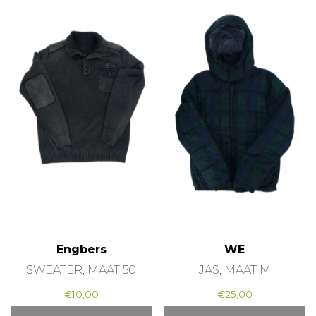
Engbers
WE
SWEATER, MAAT 50
JAS, MAAT M
€
10,00
€
25,00