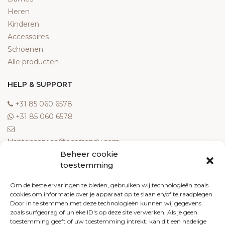
Heren
Kinderen
Accessoires
Schoenen
Alle producten
HELP & SUPPORT
‎+31 85 060 6578
‎+31 85 060 6578
klantenservice@ecotrendy.com
Beheer cookie
OVER ONS
toestemming
Meest gestelde vragen
Om de beste ervaringen te bieden, gebruiken wij technologieën zoals
cookies om informatie over je apparaat op te slaan en/of te raadplegen.
Contact
Door in te stemmen met deze technologieën kunnen wij gegevens
Algemene voorwaarden
zoals surfgedrag of unieke ID's op deze site verwerken. Als je geen
Retourneren
toestemming geeft of uw toestemming intrekt, kan dit een nadelige