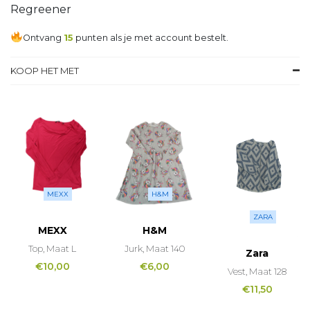
Regreener
Ontvang
15
punten als je met account bestelt.
KOOP HET MET
MEXX
H&M
ZARA
MEXX
H&M
Top, Maat L
Jurk, Maat 140
Zara
€
10,00
€
6,00
Vest, Maat 128
€
11,50