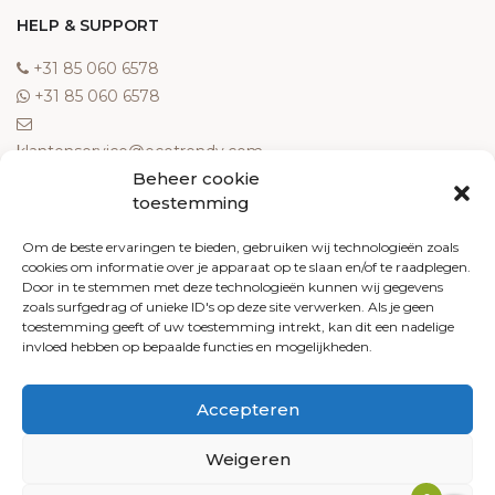
HELP & SUPPORT
‎+31 85 060 6578
‎+31 85 060 6578
klantenservice@ecotrendy.com
Beheer cookie
OVER ONS
toestemming
Meest gestelde vragen
Om de beste ervaringen te bieden, gebruiken wij technologieën zoals
cookies om informatie over je apparaat op te slaan en/of te raadplegen.
Contact
Door in te stemmen met deze technologieën kunnen wij gegevens
Algemene voorwaarden
zoals surfgedrag of unieke ID's op deze site verwerken. Als je geen
Retourneren
toestemming geeft of uw toestemming intrekt, kan dit een nadelige
invloed hebben op bepaalde functies en mogelijkheden.
Klachten
Privacy policy
Accepteren
Cookiebeleid
Weigeren