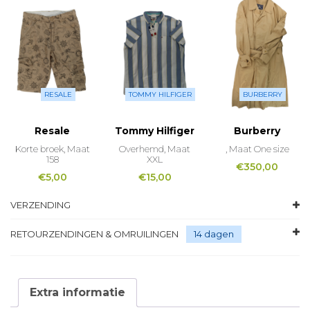
RESALE
TOMMY HILFIGER
BURBERRY
Resale
Tommy Hilfiger
Burberry
Korte broek, Maat
Overhemd, Maat
, Maat One size
158
XXL
€
350,00
€
5,00
€
15,00
VERZENDING
RETOURZENDINGEN & OMRUILINGEN
14 dagen
Extra informatie