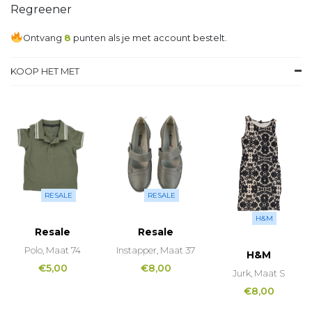
Regreener
Ontvang
8
punten als je met account bestelt.
KOOP HET MET
RESALE
RESALE
H&M
Resale
Resale
Polo, Maat 74
Instapper, Maat 37
H&M
€
5,00
€
8,00
Jurk, Maat S
€
8,00