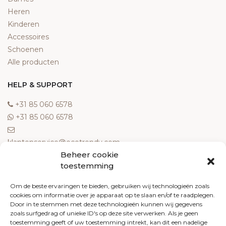
Heren
Kinderen
Accessoires
Schoenen
Alle producten
HELP & SUPPORT
‎+31 85 060 6578
‎+31 85 060 6578
klantenservice@ecotrendy.com
Beheer cookie
OVER ONS
toestemming
Meest gestelde vragen
Om de beste ervaringen te bieden, gebruiken wij technologieën zoals
cookies om informatie over je apparaat op te slaan en/of te raadplegen.
Contact
Door in te stemmen met deze technologieën kunnen wij gegevens
Algemene voorwaarden
zoals surfgedrag of unieke ID's op deze site verwerken. Als je geen
Retourneren
toestemming geeft of uw toestemming intrekt, kan dit een nadelige