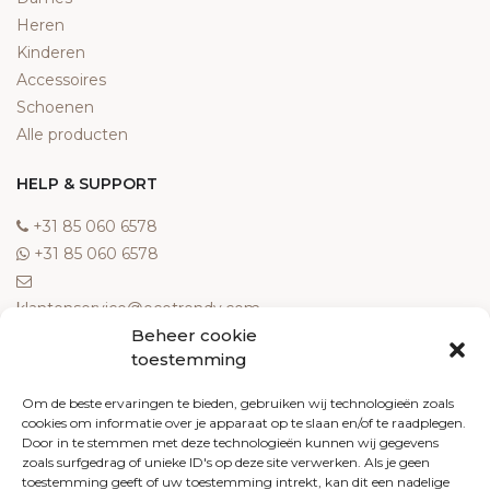
Heren
Kinderen
Accessoires
Schoenen
Alle producten
HELP & SUPPORT
‎+31 85 060 6578
‎+31 85 060 6578
klantenservice@ecotrendy.com
Beheer cookie
OVER ONS
toestemming
Meest gestelde vragen
Om de beste ervaringen te bieden, gebruiken wij technologieën zoals
cookies om informatie over je apparaat op te slaan en/of te raadplegen.
Contact
Door in te stemmen met deze technologieën kunnen wij gegevens
Algemene voorwaarden
zoals surfgedrag of unieke ID's op deze site verwerken. Als je geen
Retourneren
toestemming geeft of uw toestemming intrekt, kan dit een nadelige