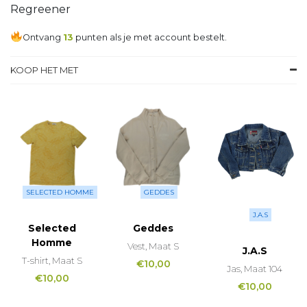
Regreener
Ontvang
13
punten als je met account bestelt.
KOOP HET MET
SELECTED HOMME
GEDDES
J.A.S
Selected
Geddes
Homme
Vest, Maat S
J.A.S
T-shirt, Maat S
€
10,00
Jas, Maat 104
€
10,00
€
10,00