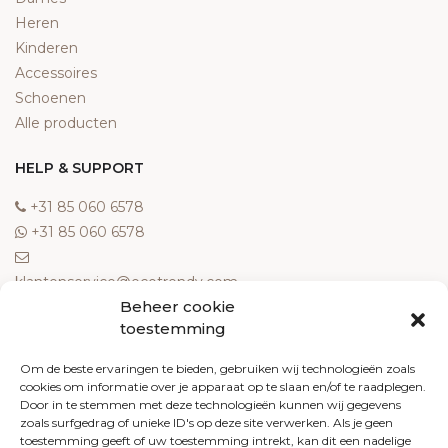
Heren
Kinderen
Accessoires
Schoenen
Alle producten
HELP & SUPPORT
‎+31 85 060 6578
‎+31 85 060 6578
klantenservice@ecotrendy.com
Beheer cookie
OVER ONS
toestemming
Meest gestelde vragen
Om de beste ervaringen te bieden, gebruiken wij technologieën zoals
cookies om informatie over je apparaat op te slaan en/of te raadplegen.
Contact
Door in te stemmen met deze technologieën kunnen wij gegevens
Algemene voorwaarden
zoals surfgedrag of unieke ID's op deze site verwerken. Als je geen
Retourneren
toestemming geeft of uw toestemming intrekt, kan dit een nadelige