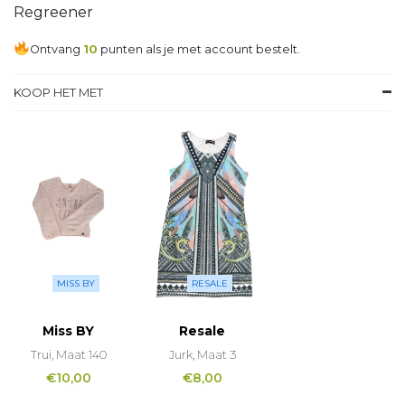
Regreener
Ontvang
10
punten als je met account bestelt.
KOOP HET MET
MISS BY
RESALE
Miss BY
Resale
Trui, Maat 140
Jurk, Maat 3
€
10,00
€
8,00