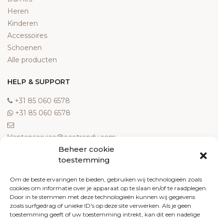
Heren
Kinderen
Accessoires
Schoenen
Alle producten
HELP & SUPPORT
‎+31 85 060 6578
‎+31 85 060 6578
klantenservice@ecotrendy.com
Beheer cookie
OVER ONS
toestemming
Meest gestelde vragen
Om de beste ervaringen te bieden, gebruiken wij technologieën zoals
cookies om informatie over je apparaat op te slaan en/of te raadplegen.
Contact
Door in te stemmen met deze technologieën kunnen wij gegevens
Algemene voorwaarden
zoals surfgedrag of unieke ID's op deze site verwerken. Als je geen
Retourneren
toestemming geeft of uw toestemming intrekt, kan dit een nadelige