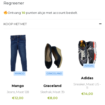
Regreener
Ontvang
10
punten als je met account bestelt.
KOOP HET MET
ADIDAS
MANGO
GRACELAND
Adidas
Sneaker, Maat US -
Mango
Graceland
11
Jeans, Maat 128
Sleehak, Maat 39
€
14,00
€
12,00
€
8,00