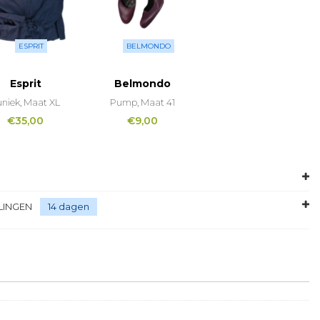
ESPRIT
BELMONDO
Esprit
Belmondo
uniek, Maat XL
Pump, Maat 41
€
35,00
€
9,00
LINGEN
14 dagen