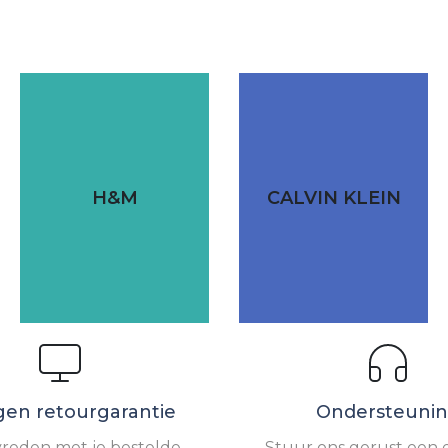
H&M
CALVIN KLEIN
gen retourgarantie
Ondersteuni
vreden met je bestelde
Stuur ons gerust een e