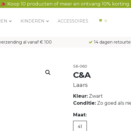
Koop 10 producten of meer en ontvang 10% korting.
REN
KINDEREN
ACCESSOIRES
0
verzending al vanaf € 100
14 dagen retourte
S6-060
C&A
Laars
Kleur:
Zwart
Conditie:
Zo goed als n
Maat:
41