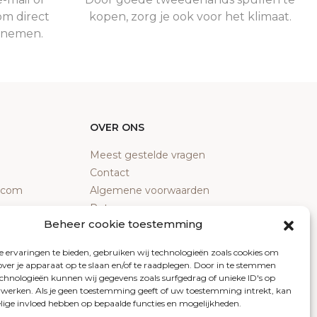
om direct
kopen, zorg je ook voor het klimaat.
e nemen.
OVER ONS
Meest gestelde vragen
Contact
y.com
Algemene voorwaarden
Retourneren
Beheer cookie toestemming
Klachten
Privacy policy
 ervaringen te bieden, gebruiken wij technologieën zoals cookies om
Cookiebeleid
over je apparaat op te slaan en/of te raadplegen. Door in te stemmen
chnologieën kunnen wij gegevens zoals surfgedrag of unieke ID's op
erwerken. Als je geen toestemming geeft of uw toestemming intrekt, kan
elige invloed hebben op bepaalde functies en mogelijkheden.