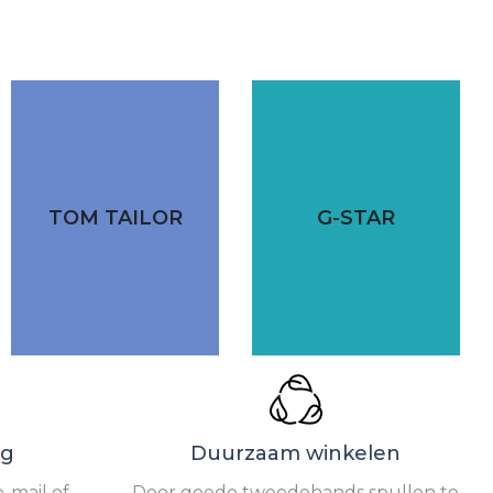
TOM TAILOR
G-STAR
ng
Duurzaam winkelen
-mail of
Door goede tweedehands spullen te