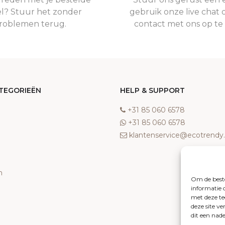
el? Stuur het zonder
gebruik onze live chat 
roblemen terug.
contact met ons op t
TEGORIEËN
HELP & SUPPORT
‎+31 85 060 6578
‎+31 85 060 6578
klantenservice@ecotrend
n
Om de beste
informatie 
met deze te
deze site v
dit een nad