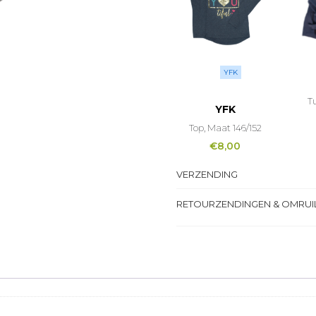
YFK
T
YFK
Top, Maat 146/152
€
8,00
VERZENDING
RETOURZENDINGEN & OMRUI