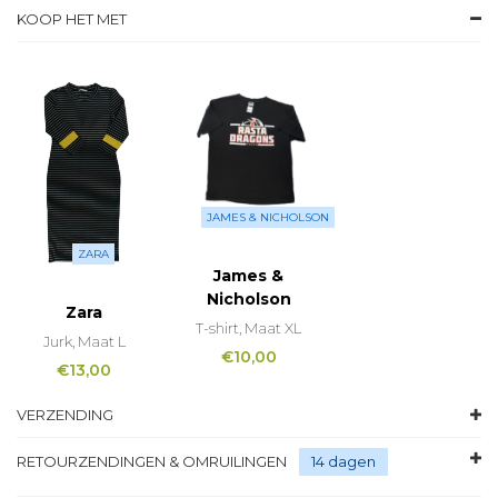
KOOP HET MET
JAMES & NICHOLSON
ZARA
James &
Nicholson
Zara
T-shirt, Maat XL
Jurk, Maat L
€
10,00
€
13,00
VERZENDING
RETOURZENDINGEN & OMRUILINGEN
14 dagen