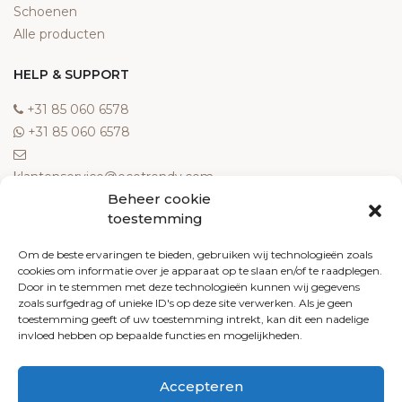
Schoenen
Alle producten
HELP & SUPPORT
‎+31 85 060 6578
‎+31 85 060 6578
klantenservice@ecotrendy.com
Beheer cookie
OVER ONS
toestemming
Meest gestelde vragen
Om de beste ervaringen te bieden, gebruiken wij technologieën zoals
cookies om informatie over je apparaat op te slaan en/of te raadplegen.
Contact
Door in te stemmen met deze technologieën kunnen wij gegevens
Algemene voorwaarden
zoals surfgedrag of unieke ID's op deze site verwerken. Als je geen
Retourneren
toestemming geeft of uw toestemming intrekt, kan dit een nadelige
invloed hebben op bepaalde functies en mogelijkheden.
Klachten
Privacy policy
Accepteren
Cookiebeleid