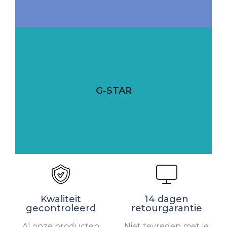
G-STAR
Kwaliteit
14 dagen
gecontroleerd
retourgarantie
Al onze producten
Niet tevreden met je