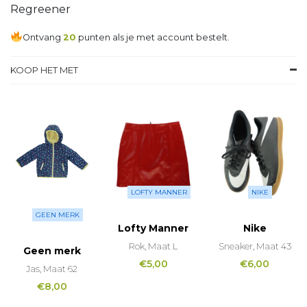
Regreener
Ontvang
20
punten als je met account bestelt.
KOOP HET MET
LOFTY MANNER
NIKE
GEEN MERK
Lofty Manner
Nike
Rok, Maat L
Sneaker, Maat 43
Geen merk
€
5,00
€
6,00
Jas, Maat 62
€
8,00