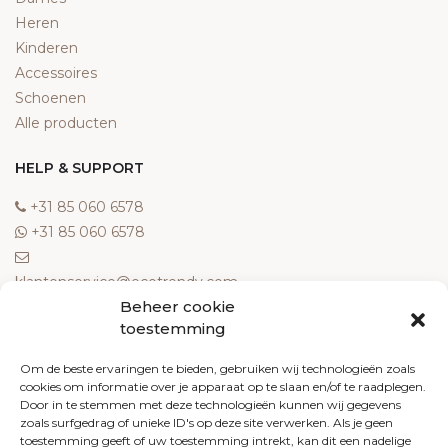
Heren
Kinderen
Accessoires
Schoenen
Alle producten
HELP & SUPPORT
‎+31 85 060 6578
‎+31 85 060 6578
klantenservice@ecotrendy.com
Beheer cookie
OVER ONS
toestemming
Meest gestelde vragen
Om de beste ervaringen te bieden, gebruiken wij technologieën zoals
cookies om informatie over je apparaat op te slaan en/of te raadplegen.
Contact
Door in te stemmen met deze technologieën kunnen wij gegevens
Algemene voorwaarden
zoals surfgedrag of unieke ID's op deze site verwerken. Als je geen
Retourneren
toestemming geeft of uw toestemming intrekt, kan dit een nadelige