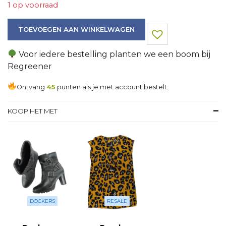
1 op voorraad
Overhemd aantal
TOEVOEGEN AAN WINKELWAGEN
Voor iedere bestelling planten we een boom bij
Regreener
Ontvang
45
punten als je met account bestelt.
KOOP HET MET
DOCKERS
RESALE