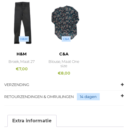
H&M
C&A
H&M
C&A
Broek, Maat 27
Blouse, Maat One
size
€
7,00
€
8,00
VERZENDING
RETOURZENDINGEN & OMRUILINGEN
14 dagen
Extra informatie