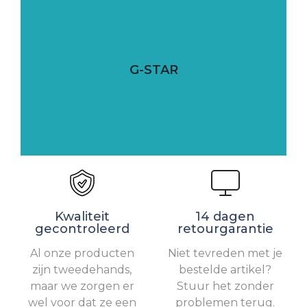
G-STAR
Kwaliteit
14 dagen
gecontroleerd
retourgarantie
Al onze producten
Niet tevreden met je
zijn tweedehands,
bestelde artikel?
maar we zorgen er
Stuur het zonder
wel voor dat ze een
problemen terug.