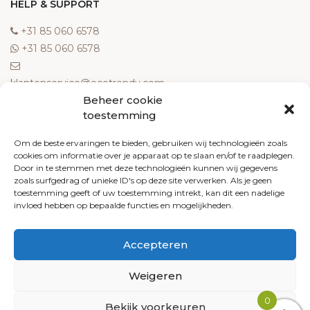
HELP & SUPPORT
‎+31 85 060 6578
‎+31 85 060 6578
klantenservice@ecotrendy.com
Beheer cookie
OVER ONS
toestemming
Meest gestelde vragen
Om de beste ervaringen te bieden, gebruiken wij technologieën zoals
cookies om informatie over je apparaat op te slaan en/of te raadplegen.
Contact
Door in te stemmen met deze technologieën kunnen wij gegevens
Algemene voorwaarden
zoals surfgedrag of unieke ID's op deze site verwerken. Als je geen
Retourneren
toestemming geeft of uw toestemming intrekt, kan dit een nadelige
invloed hebben op bepaalde functies en mogelijkheden.
Klachten
Privacy policy
Accepteren
Cookiebeleid
Weigeren
0
Bekijk voorkeuren