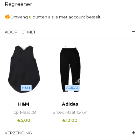
Regreener
Ontvang
6
punten als je met account bestelt.
KOOP HET MET
H&M
ADIDAS
H&M
Adidas
Top, Maat 38
Broek, Maat 15/16Y
€
5,00
€
12,00
VERZENDING