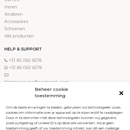
Heren
Kinderen
Accessoires
Schoenen
Alle producten
HELP & SUPPORT
‎+31 85 060 6578
‎+31 85 060 6578
klantenservice@ecotrendy.com
Beheer cookie
OVER ONS
toestemming
Meest gestelde vragen
Om de beste ervaringen te bieden, gebruiken wij technologieën zoals
cookies om informatie over je apparaat op te slaan en/of te raadplegen.
Contact
Door in te stemmen met deze technologieën kunnen wij gegevens
Algemene voorwaarden
zoals surfgedrag of unieke ID's op deze site verwerken. Als je geen
Retourneren
toestemming geeft of uw toestemming intrekt, kan dit een nadelige