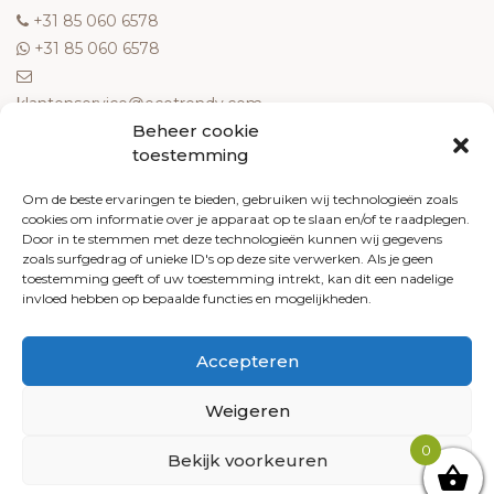
‎+31 85 060 6578
‎+31 85 060 6578
klantenservice@ecotrendy.com
Beheer cookie
OVER ONS
toestemming
Meest gestelde vragen
Om de beste ervaringen te bieden, gebruiken wij technologieën zoals
cookies om informatie over je apparaat op te slaan en/of te raadplegen.
Contact
Door in te stemmen met deze technologieën kunnen wij gegevens
Algemene voorwaarden
zoals surfgedrag of unieke ID's op deze site verwerken. Als je geen
Retourneren
toestemming geeft of uw toestemming intrekt, kan dit een nadelige
invloed hebben op bepaalde functies en mogelijkheden.
Klachten
Privacy policy
Accepteren
Cookiebeleid
Weigeren
0
Bekijk voorkeuren
© 2026 Ecotrendy.com - Alle rechten voorbehouden