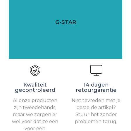
G-STAR
Kwaliteit
14 dagen
gecontroleerd
retourgarantie
Al onze producten
Niet tevreden met je
zijn tweedehands,
bestelde artikel?
maar we zorgen er
Stuur het zonder
wel voor dat ze een
problemen terug.
voor een