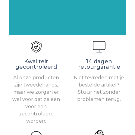
Kwaliteit
14 dagen
gecontroleerd
retourgarantie
Al onze producten
Niet tevreden met je
zijn tweedehands,
bestelde artikel?
maar we zorgen er
Stuur het zonder
wel voor dat ze een
problemen terug.
voor een
gecontroleerd
worden.