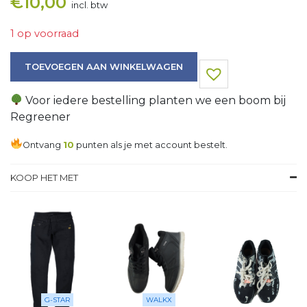
€
10,00
incl. btw
1 op voorraad
Trui aantal
TOEVOEGEN AAN WINKELWAGEN
Voor iedere bestelling planten we een boom bij
Regreener
Ontvang
10
punten als je met account bestelt.
KOOP HET MET
G-STAR
WALKX